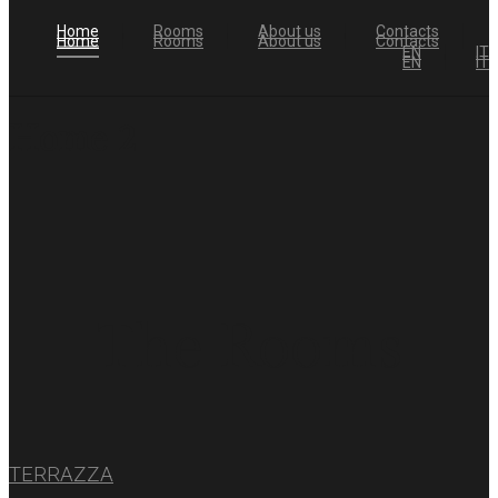
Home
Rooms
About us
Contacts
Home
Rooms
About us
Contacts
EN
IT
EN
IT
Home 2
The Rooms
TERRAZZA