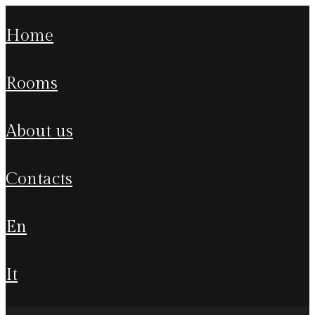
home
rooms
about us
contacts
en
it